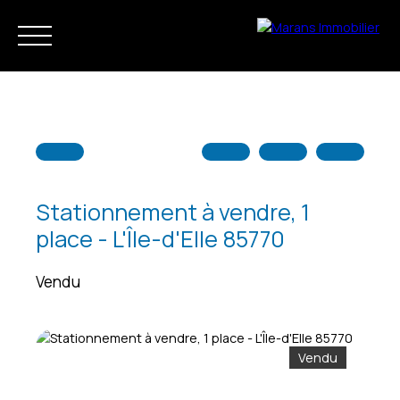
Stationnement à vendre, 1
place - L'Île-d'Elle 85770
Accueil
Acheter
Louer
Vendre
Notre agence
Vendu
Estimation
Vendu