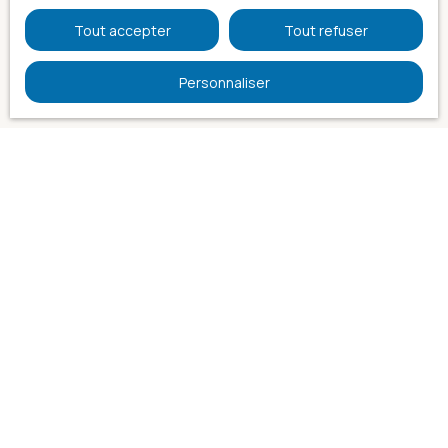
Tout accepter
Tout refuser
45 Avenue du Général de Gaulle
Personnaliser
17230 Marans
+33 5 46 67 88 22
Je recherche un bien
Vente maison Marans (17230)
Vente maison L'Île-d'Elle (85770)
Vente maison Chaillé-les-Marais (85450)