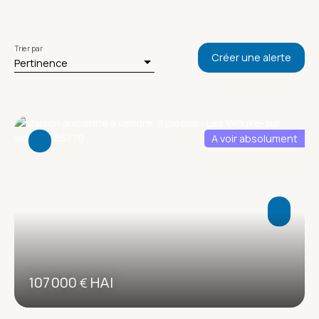
Trier par
Créer une alerte
Pertinence
A voir absolument
107 000
HAI
€