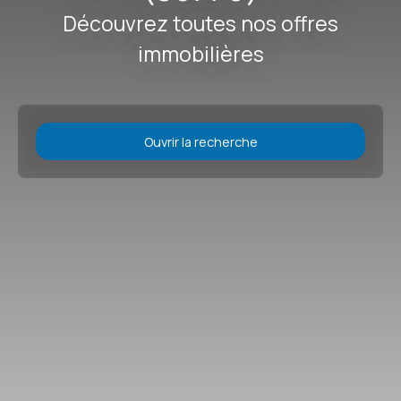
Découvrez toutes nos offres
immobilières
Ouvrir la recherche
Type d'offre
Vente
Type de bien
Maison
Localisation
Les Velluire-sur-Vendée (85770)
Budget max (€)
Surface min (m²)