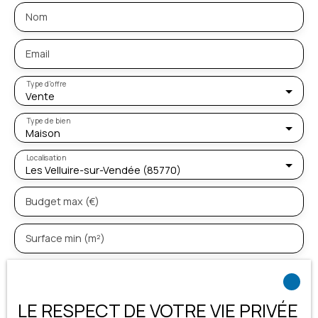
Primaire Privée Sainte-Marie et l'École Primaire Publique Louis
Nom
Aragon. L'autoroute A83 est accessible à 7 km. Découvrez
toutes les originalités de cette maison à vendre en prenant
rendez-vous avec un de nos négociateurs.
Email
Type d'offre
Vente
Type de bien
Maison
Localisation
Les Velluire-sur-Vendée (85770)
Budget max (€)
Surface min (m²)
Pièces min
LE RESPECT DE VOTRE VIE PRIVÉE
J'accepte le traitement de mes données personnelles