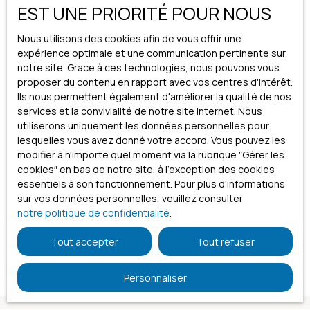
EST UNE PRIORITÉ POUR NOUS
conformément au RGPD. Si vous ne souhaitez pas faire
l'objet de prospection commerciale par voie
téléphonique, vous pouvez vous inscrire gratuitement
Nous utilisons des cookies afin de vous offrir une
sur la liste d'opposition au démarchage téléphonique,
expérience optimale et une communication pertinente sur
prévu par l'article L223-1 du code de la consommation,
notre site. Grace à ces technologies, nous pouvons vous
sur le site Internet www.bloctel.gouv.fr ou par courrier
proposer du contenu en rapport avec vos centres d'intérêt.
adressé à :
Ils nous permettent également d'améliorer la qualité de nos
services et la convivialité de notre site internet. Nous
Société Worldline, Service Bloctel, CS 61311, 41013 BLOIS
utiliserons uniquement les données personnelles pour
CEDEX.
lesquelles vous avez donné votre accord. Vous pouvez les
modifier à n'importe quel moment via la rubrique ″Gérer les
Pour en savoir plus sur le traitement de vos données
cookies″ en bas de notre site, à l'exception des cookies
personnelles, veuillez consulter notre
politique de
essentiels à son fonctionnement. Pour plus d'informations
confidentialité
.
sur vos données personnelles, veuillez consulter
notre politique de confidentialité
.
Recevoir des annonces
Tout accepter
Tout refuser
Personnaliser