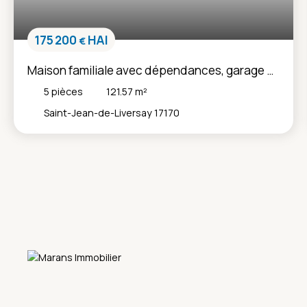
175 200
HAI
€
Maison familiale avec dépendances, garage et
cour entièrement close – Saint-Jean-de-
5
pièces
121.57
m²
Liversay
Saint-Jean-de-Liversay 17170