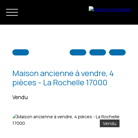
Maison ancienne à vendre, 4
pièces - La Rochelle 17000
Accueil
Acheter
Louer
Vendre
Notre agence
Vendu
Estimation
Vendu