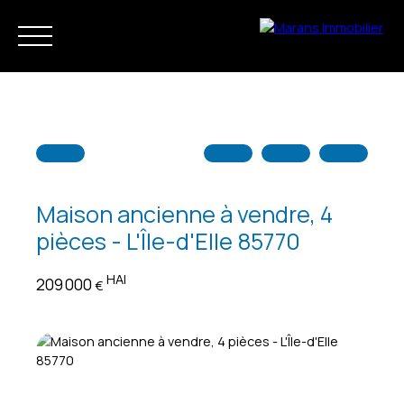
Maison ancienne à vendre, 4
pièces - L'Île-d'Elle 85770
Accueil
Acheter
Louer
Vendre
Notre agence
HAI
209 000
€
Estimation