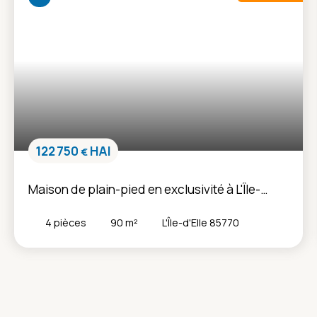
122 750
HAI
€
Maison de plain-pied en exclusivité à L'Île-
d'Elle
4
pièces
90
m²
L'Île-d'Elle 85770