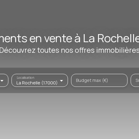
ents en vente à La Rochell
Découvrez toutes nos offres immobilière
Localisation
Budget max (€)
S
La Rochelle (17000)