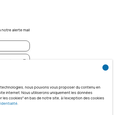
notre alerte mail
(17000)
. Si vous ne
ces technologies, nous pouvons vous proposer du contenu en
e, vous pouvez
 site internet. Nous utiliserons uniquement les données
ue, prévu par
 les cookies″ en bas de notre site, à l'exception des cookies
ouv.fr ou par
identialité
.