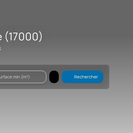
e (17000)
s
urface min (m²)
Rechercher