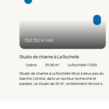
153 700
HAI
€
Studio de charme à La Rochelle
1
pièce
25.06
m²
La Rochelle 17000
Studio de charme à La Rochelle Situé à deux pas du
Marché Central, dans un secteur recherché et
paisible, ce studio de 25 m², entièrement rénové en
2018, offre confort et modernité dans un cadre
authentique. • Pièce de vie optimisée avec coin
cuisine aménagé et espace nuit cosy •Entrée
privative indépendante de la copropriété, gage de