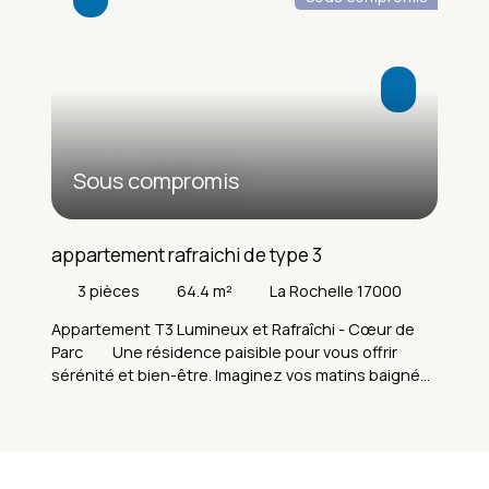
Sous compromis
appartement rafraichi de type 3
3
pièces
64.4
m²
La Rochelle 17000
Appartement T3 Lumineux et Rafraîchi - Cœur de
Parc Une résidence paisible pour vous offrir
sérénité et bien-être. Imaginez vos matins baignés
de lumière dorée... Dans cet appartement T3 de
64 m², Niché au premier étage d'une résidence de
standing normal, cet appartement allie charme
authentique et modernité discrète. Ce bien a été