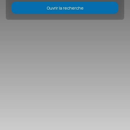
Ouvrir la recherche
Type d'offre
Location
Type de bien
Localisation
Loyer max (€/mois)
Surface min (m²)
Rechercher