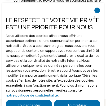
conformément au RGPD. Si vous ne souhaitez pas faire
l'objet de prospection commerciale par voie
téléphonique, vous pouvez vous inscrire gratuitement
sur la liste d'opposition au démarchage téléphonique,
LE RESPECT DE VOTRE VIE PRIVÉE
prévu par l'article L223-1 du code de la consommation,
EST UNE PRIORITÉ POUR NOUS
sur le site Internet www.bloctel.gouv.fr ou par courrier
adressé à :
Nous utilisons des cookies afin de vous offrir une
Société Worldline, Service Bloctel, CS 61311, 41013 BLOIS
expérience optimale et une communication pertinente sur
CEDEX.
notre site. Grace à ces technologies, nous pouvons vous
proposer du contenu en rapport avec vos centres d'intérêt.
Pour en savoir plus sur le traitement de vos données
Ils nous permettent également d'améliorer la qualité de nos
personnelles, veuillez consulter notre
politique de
services et la convivialité de notre site internet. Nous
confidentialité
.
utiliserons uniquement les données personnelles pour
lesquelles vous avez donné votre accord. Vous pouvez les
modifier à n'importe quel moment via la rubrique ″Gérer les
Recevoir des annonces
cookies″ en bas de notre site, à l'exception des cookies
essentiels à son fonctionnement. Pour plus d'informations
sur vos données personnelles, veuillez consulter
notre politique de confidentialité
.
Tout accepter
Tout refuser