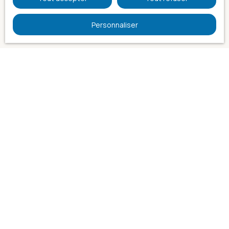
Personnaliser
45 Avenue du Général de Gaulle
17230 Marans
+33 5 46 67 88 22